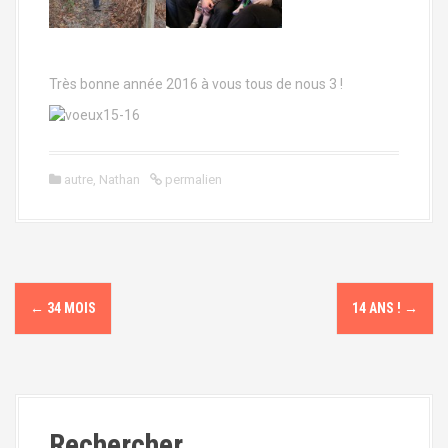
Très bonne année 2016 à vous tous de nous 3 !
autre
,
Nathan
permalien
N
←
34 MOIS
14 ANS !
→
a
v
i
Rechercher