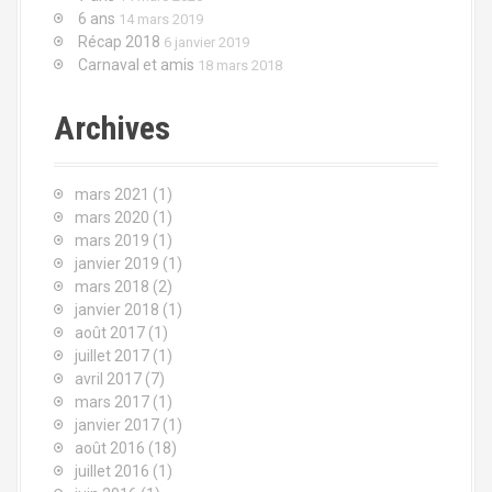
a
p
6 ans
14 mars 2019
o
u
Récap 2018
6 janvier 2019
u
Carnaval et amis
18 mars 2018
s
r
Archives
e
:
i
mars 2021
(1)
n
mars 2020
(1)
mars 2019
(1)
d
janvier 2019
(1)
mars 2018
(2)
e
janvier 2018
(1)
s
août 2017
(1)
juillet 2017
(1)
a
avril 2017
(7)
mars 2017
(1)
r
janvier 2017
(1)
août 2016
(18)
t
juillet 2016
(1)