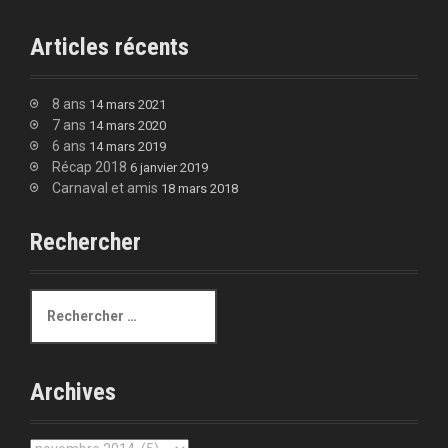
Articles récents
8 ans
14 mars 2021
7 ans
14 mars 2020
6 ans
14 mars 2019
Récap 2018
6 janvier 2019
Carnaval et amis
18 mars 2018
Rechercher
R
e
c
h
e
Archives
r
c
h
A