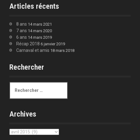
Articles récents
8 ans
14 mars 2021
7 ans
14 mars 2020
6 ans
14 mars 2019
Récap 2018
6 janvier 2019
Carnaval et amis
18 mars 2018
Rechercher
R
e
c
h
e
Archives
r
c
h
A
e
r