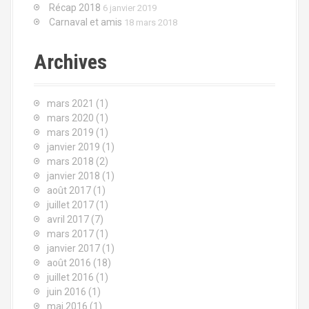
u
Récap 2018
6 janvier 2019
u
Carnaval et amis
18 mars 2018
s
r
Archives
e
:
i
mars 2021
(1)
n
mars 2020
(1)
mars 2019
(1)
d
janvier 2019
(1)
mars 2018
(2)
e
janvier 2018
(1)
s
août 2017
(1)
juillet 2017
(1)
a
avril 2017
(7)
mars 2017
(1)
r
janvier 2017
(1)
août 2016
(18)
t
juillet 2016
(1)
juin 2016
(1)
i
mai 2016
(1)