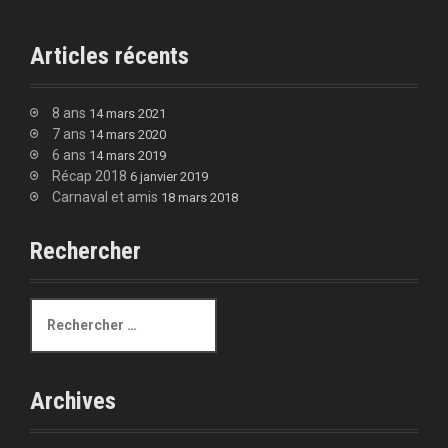
Articles récents
8 ans
14 mars 2021
7 ans
14 mars 2020
6 ans
14 mars 2019
Récap 2018
6 janvier 2019
Carnaval et amis
18 mars 2018
Rechercher
R
e
c
h
e
Archives
r
c