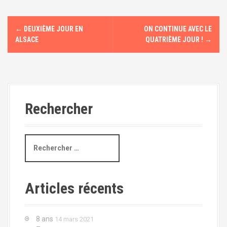
N
←
DEUXIÈME JOUR EN
ON CONTINUE AVEC LE
a
ALSACE
QUATRIÈME JOUR !
→
v
i
g
Rechercher
a
t
R
e
i
c
h
o
e
Articles récents
r
n
c
h
d
8 ans
14 mars 2021
e