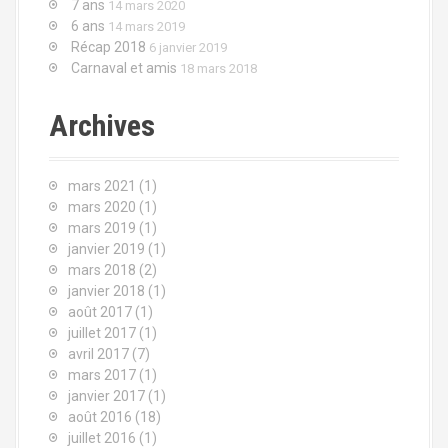
7 ans
14 mars 2020
p
e
6 ans
14 mars 2019
o
Récap 2018
6 janvier 2019
l
u
Carnaval et amis
18 mars 2018
r
'
Archives
:
a
r
mars 2021
(1)
mars 2020
(1)
t
mars 2019
(1)
janvier 2019
(1)
i
mars 2018
(2)
c
janvier 2018
(1)
août 2017
(1)
l
juillet 2017
(1)
avril 2017
(7)
e
mars 2017
(1)
janvier 2017
(1)
août 2016
(18)
juillet 2016
(1)