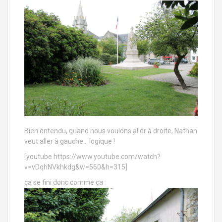
Bien entendu, quand nous voulons aller à droite, Nathan
veut aller à gauche… logique !
[youtube https://www.youtube.com/watch?
v=vDqhNVkhkdg&w=560&h=315]
ça se fini donc comme ça :