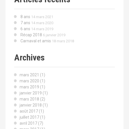
o
r
c
n
h
8 ans
14 mars 2021
e
d
7 ans
14 mars 2020
p
6 ans
14 mars 2019
o
e
Récap 2018
6 janvier 2019
u
Carnaval et amis
18 mars 2018
l
r
Archives
'
:
a
mars 2021
(1)
r
mars 2020
(1)
mars 2019
(1)
t
janvier 2019
(1)
mars 2018
(2)
i
janvier 2018
(1)
c
août 2017
(1)
juillet 2017
(1)
l
avril 2017
(7)