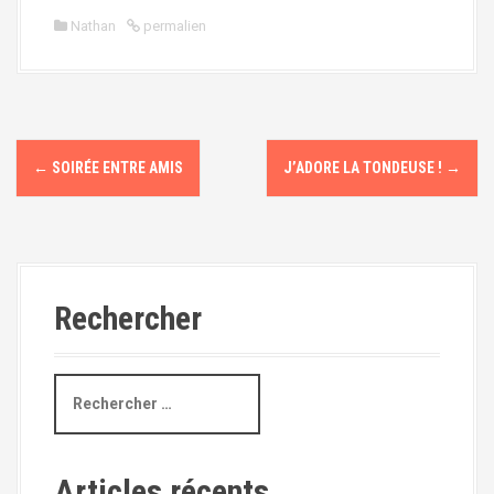
Nathan
permalien
N
←
SOIRÉE ENTRE AMIS
J’ADORE LA TONDEUSE !
→
a
v
i
Rechercher
g
a
R
t
e
c
i
h
e
Articles récents