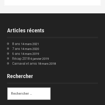
Articles récents
8 ans
14 mars 2021
7 ans
14 mars 2020
6 ans
14 mars 2019
Récap 2018
6 janvier 2019
Carnaval et amis
18 mars 2018
Rechercher
R
e
c
h