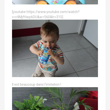
[youtube https://www.youtube.com/watch?
v=r4MjfHwp6DU&w=560&h=315]
Il est beaucoup dans l’imitation !