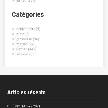
juin 2012
(1)
Catégories
anniversaire
(9)
autre
(8)
grossesse
(84)
maison
(22)
Nathan
(449)
sorties
(206)
Articles récents
8 ans
14 mars 2021