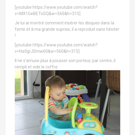
[youtube https://www.youtube.com/watch?
v=MX1GeBEToSQ&w=560&h=315]
Je lui ai montré comment insérer les disques dans la
fente et à ma grande suprise, il a reproduit sans hésiter
!
[youtube https://www.youtube.com/watch?
v=Hz0grJSmw60&w=560&h=315]
Il ne s’amuse plus à pousser son porteur, par contre, il
rempli et vide le coffre.