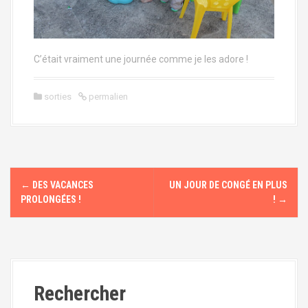
C’était vraiment une journée comme je les adore !
sorties
permalien
N
←
DES VACANCES
UN JOUR DE CONGÉ EN PLUS
a
PROLONGÉES !
!
→
v
i
g
Rechercher