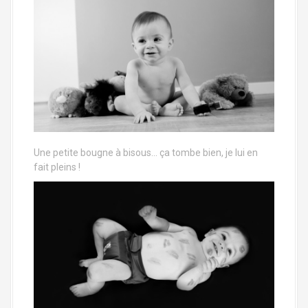
Une petite bougne à bisous… ça tombe bien, je lui en
fait pleins !