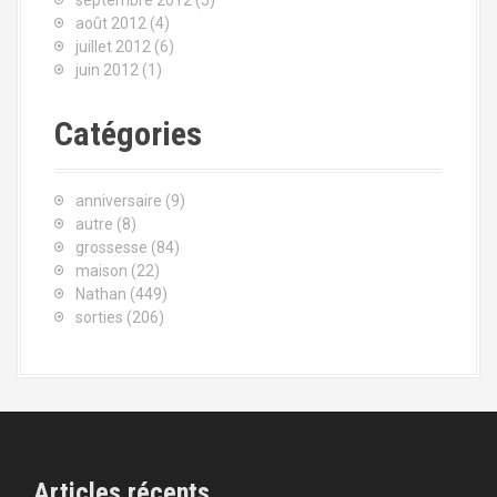
septembre 2012
(5)
août 2012
(4)
juillet 2012
(6)
juin 2012
(1)
Catégories
anniversaire
(9)
autre
(8)
grossesse
(84)
maison
(22)
Nathan
(449)
sorties
(206)
Articles récents