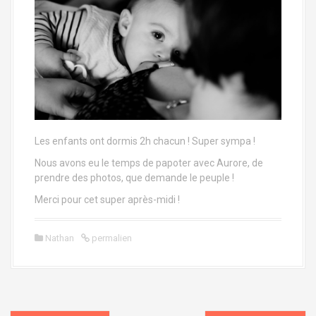
Les enfants ont dormis 2h chacun ! Super sympa !
Nous avons eu le temps de papoter avec Aurore, de
prendre des photos, que demande le peuple !
Merci pour cet super après-midi !
Nathan
permalien