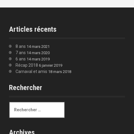
Articles récents
8 ans
14 mars 2021
7 ans
14 mars 2020
6 ans
14 mars 2019
Récap 2018
6 janvier 2019
Carnaval et amis
18 mars 2018
Rechercher
R
e
c
h
e
Archives