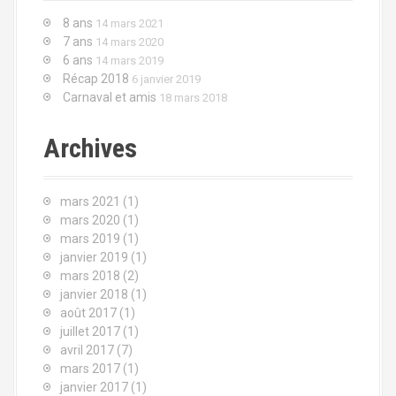
n
h
8 ans
14 mars 2021
e
d
7 ans
14 mars 2020
p
6 ans
14 mars 2019
o
e
Récap 2018
6 janvier 2019
u
Carnaval et amis
18 mars 2018
l
r
Archives
'
:
a
mars 2021
(1)
r
mars 2020
(1)
mars 2019
(1)
t
janvier 2019
(1)
mars 2018
(2)
i
janvier 2018
(1)
c
août 2017
(1)
juillet 2017
(1)
l
avril 2017
(7)
mars 2017
(1)
e
janvier 2017
(1)