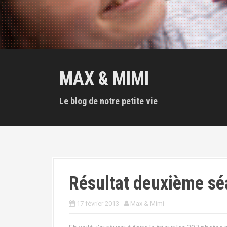
MAX & MIMI
Le blog de notre petite vie
Résultat deuxième sé
17 février 2013
Max & Mimi