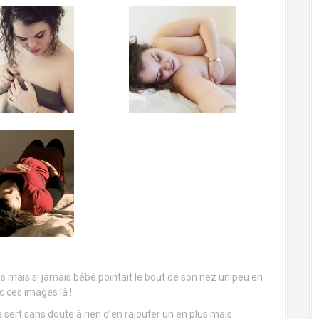
 mais si jamais bébé pointait le bout de son nez un peu en
 ces images là !
ça sert sans doute à rien d’en rajouter un en plus mais