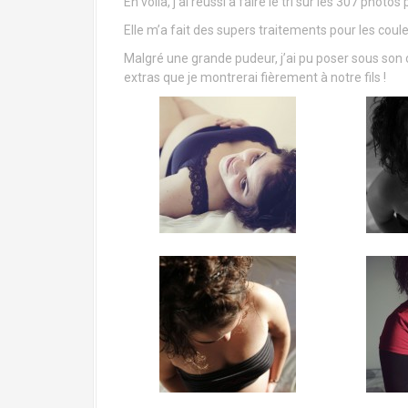
Eh voilà, j’ai réussi à faire le tri sur les 307 photos
Elle m’a fait des supers traitements pour les coule
Malgré une grande pudeur, j’ai pu poser sous son 
extras que je montrerai fièrement à notre fils !