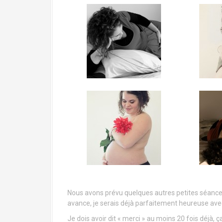
Nous avons prévu quelques autres petites séances
avance, je serais déjà parfaitement heureuse avec
Je dois avoir dit « merci » au moins 20 fois déjà, 