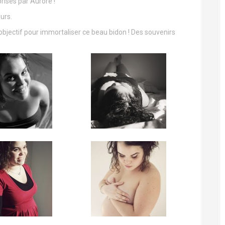
 prises par Aurore !
urs.
objectif pour immortaliser ce beau bidon ! Des souvenirs