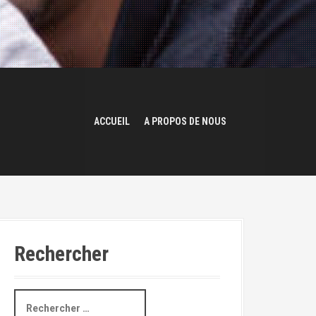
ACCUEIL
A PROPOS DE NOUS
Rechercher
R
e