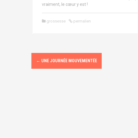
vraiment, le cœur y est !
grossesse
permalien
N
←
UNE JOURNÉE MOUVEMENTÉE
a
v
i
g
a
t